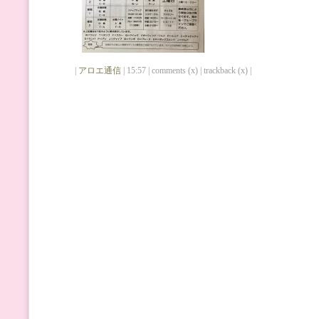
|
アロエ通信
| 15:57 | comments (x) | trackback (x) |