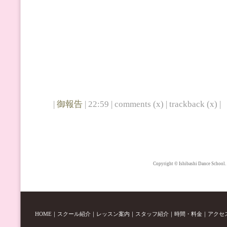
|
御報告
| 22:59 | comments (x) | trackback (x) |
Copyright © Ishibashi Dance School.
HOME
｜
スクール紹介
｜
レッスン案内
｜
スタッフ紹介
｜
時間・料金
｜
アクセ